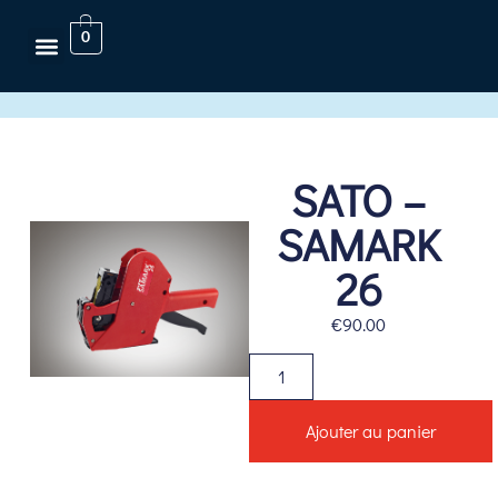
0
Accueil
/
Etiquetteuses
/ SATO – SAMARK 26
SATO –
SAMARK
26
€
90.00
Ajouter au panier